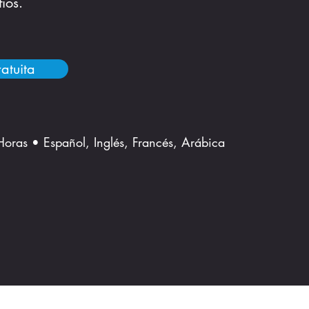
íos.
atuita
.
Horas • Español, Inglés, Francés, Arábica