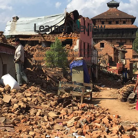
Learner Review
“DisasterReady es el mejor lugar
donde un profesional humanitario
puede aprender los estándares y las
mejores prácticas para mejorar su
desempeño.”
Mahad B.
DisasterReady alumnos