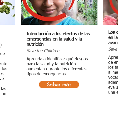
Los 
Introducción a los efectos de las
en la
emergencias en la salud y la
avan
nutrición
)
Save 
Save the Children
 de
Apren
Aprenda a identificar qué riesgos
de em
ante
para la salud y la nutrición
los f
 los
aumentan durante los diferentes
alime
es
tipos de emergencias.
vocab
ve
ademá
Saber más
evalu
 las
una 
e un